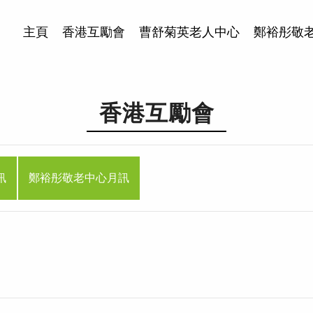
主頁
香港互勵會
曹舒菊英老人中心
鄭裕彤敬
香港互勵會
訊
鄭裕彤敬老中心月訊