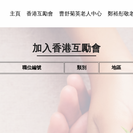
主頁
香港互勵會
曹舒菊英老人中心
鄭裕彤敬
加入香港互勵會
職位編號
類別
地區