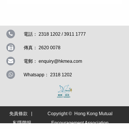
電話： 2318 1202 / 3911 1777
傳真： 2620 0078
電郵：
enquiry@hkmea.com
Whatsapp： 2318 1202
免責條款
|
Copyright © Hong Kong Mutual
私隱聲明
Encouragement Association